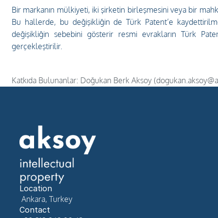
Bir markanın mülkiyeti, iki şirketin birleşmesini veya bir ma
Bu hallerde, bu değişikliğin de Türk Patent’e kaydettirilm
değişikliğin sebebini gösterir resmi evrakların Türk Pat
gerçekleştirilir. 
Katkıda Bulunanlar: Doğukan Berk Aksoy (dogukan.aksoy@a
Location
 Ankara, Turkey
Contact