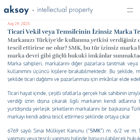
Aug 29, 2025
About Us
Ticari Vekil veya Temsilcinin İzinsiz Marka T
Our Services
Markanızı Türkiye’de kullanma yetkisi verdiğiniz di
Insight
tescil ettirirse ne olur? SMK, bu tür izinsiz marka 
Career
marka devri gibi güçlü hukuki imkânlar sunmaktad
Contact Us
Marka sahipleri, markalarını diğer pazarlara tanıtmak veya 
kullanımını üçüncü kişilere bırakabilmektedir. Bu şekilde, 
şekilde ticari dağıtımı ve pazarlanması için imkânlar elde ede
Ticari hayat içinde, çeşitli sıfatlarla gerçek hak sahibinin izn
verdiği iznin dışına çıkarak ilgili markanın kendi adların
yurtdışında yerleşik şirketlerin markalarını bir başkasına Türkiy
markayı kendi adına tescil ettirmesi şeklinde ortaya çıkar.  
6769 sayılı Sınai Mülkiyet Kanunu (“
SMK
”) m. 6/2 ve m. 1
yapması veya tescili yapması halinde başvurulabilecek hukuk