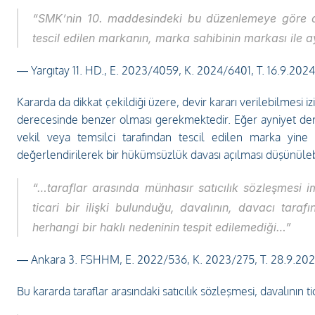
“SMK’nin 10. maddesindeki bu düzenlemeye göre devir
tescil edilen markanın, marka sahibinin markası ile 
— Yargıtay 11. HD., E. 2023/4059, K. 2024/6401, T. 16.9.2024
Kararda da dikkat çekildiği üzere, devir kararı verilebilmesi i
derecesinde benzer olması gerekmektedir. Eğer ayniyet derec
vekil veya temsilci tarafından tescil edilen marka yine d
değerlendirilerek bir hükümsüzlük davası açılması düşünülebi
“…taraflar arasında münhasır satıcılık sözleşmesi im
ticari bir ilişki bulunduğu, davalının, davacı tarafın
herhangi bir haklı nedeninin tespit edilemediği…”
— Ankara 3. FSHHM, E. 2022/536, K. 2023/275, T. 28.9.20
Bu kararda taraflar arasındaki satıcılık sözleşmesi, davalının ti