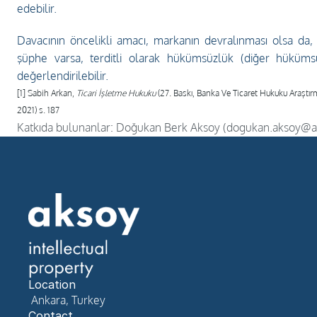
edebilir.
Davacının öncelikli amacı, markanın devralınması olsa da, i
şüphe varsa, terditli olarak hükümsüzlük (diğer hükümsü
değerlendirilebilir. 
[1] Sabih Arkan, 
Ticari İşletme Hukuku 
(27. Baskı, Banka Ve Ticaret Hukuku Araştır
2021) s. 187 
Katkıda bulunanlar: Doğukan Berk Aksoy (dogukan.aksoy@a
Location
 Ankara, Turkey
Contact