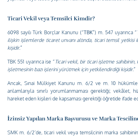
Ticari Vekil veya Temsilci Kimdir?
6098 sayılı Türk Borçlar Kanunu (“
TBK
”) m. 547 uyarınca “
ilişkin işlemlerde ticaret unvanı altında, ticari temsil yetkis
kişidir.
”  
TBK 551 uyarınca ise “
Ticari vekil, bir ticari işletme sahibini
işletmesinin bazı işlerini yürütmek için yetkilendirdiği kişidir.
”  
Ancak, Sınai Mülkiyet Kanunu m. 6/2 ve m. 10 hükümler
anlamlarıyla sınırlı yorumlanmaması gerektiği; vekâlet, hi
hareket eden kişileri de kapsaması gerektiği öğretide ifade ed
İzinsiz Yapılan Marka Başvurusu ve Marka Tescilin
SMK m. 6/2’de, ticari vekil veya temsilcinin marka sahibini