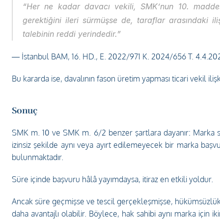
“Her ne kadar davacı vekili, SMK’nun 10. maddesin
gerektiğini ileri sürmüşse de, taraflar arasındaki ili
talebinin reddi yerindedir.”
— İstanbul BAM, 16. HD., E. 2022/971 K. 2024/656 T. 4.4.20
Bu kararda ise, davalının fason üretim yapması ticari vekil ili
Sonuç
SMK m. 10 ve SMK m. 6/2 benzer şartlara dayanır: Marka sahibi
izinsiz şekilde aynı veya ayırt edilemeyecek bir marka başv
bulunmaktadır.
Süre içinde başvuru hâlâ yayımdaysa, itiraz en etkili yoldur. 
Ancak süre geçmişse ve tescil gerçekleşmişse, hükümsüzlük d
daha avantajlı olabilir. Böylece, hak sahibi aynı marka için